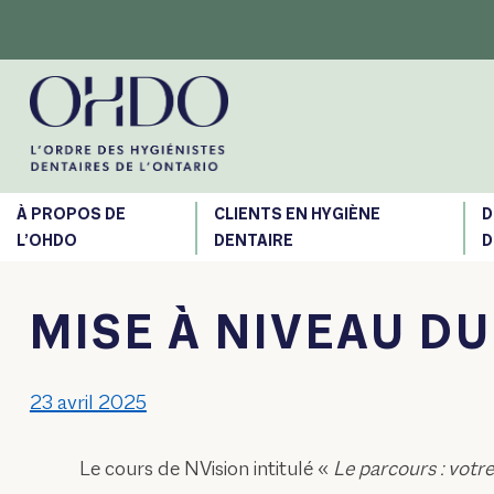
Skip
to
content
À PROPOS DE
CLIENTS EN HYGIÈNE
D
L’OHDO
DENTAIRE
D
MISE À NIVEAU D
23 avril 2025
Le cours de NVision intitulé «
Le parcours : vot